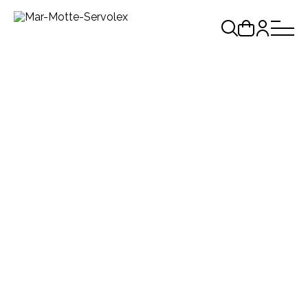
BIENVENUE SUR
M.A.R.MOTTE-
SERVOLEX
RETROUVEZ TOUS VOS
COMMERCES
ET
ASSOCIATIONS
UNE NOUVEAUTÉ SUR VOTRE